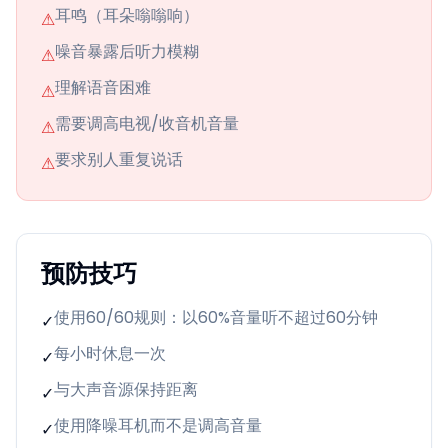
耳鸣（耳朵嗡嗡响）
⚠
噪音暴露后听力模糊
⚠
理解语音困难
⚠
需要调高电视/收音机音量
⚠
要求别人重复说话
⚠
预防技巧
使用60/60规则：以60%音量听不超过60分钟
✓
每小时休息一次
✓
与大声音源保持距离
✓
使用降噪耳机而不是调高音量
✓