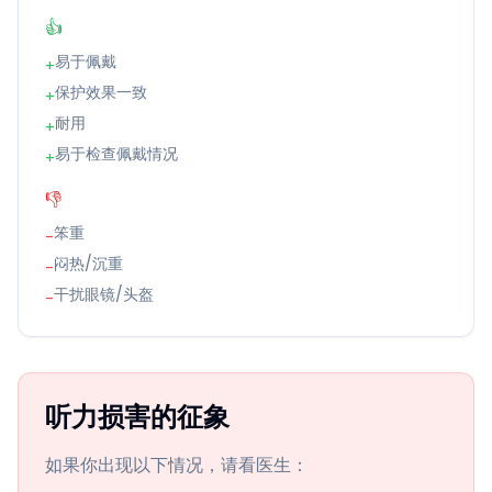
👍
易于佩戴
+
保护效果一致
+
耐用
+
易于检查佩戴情况
+
👎
笨重
-
闷热/沉重
-
干扰眼镜/头盔
-
听力损害的征象
如果你出现以下情况，请看医生：